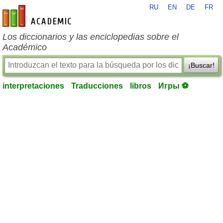
RU
EN
DE
FR
es-academic.com
Los diccionarios y las enciclopedias sobre el
Académico
¡Buscar!
interpretaciones
Traducciones
libros
Игры ⚽