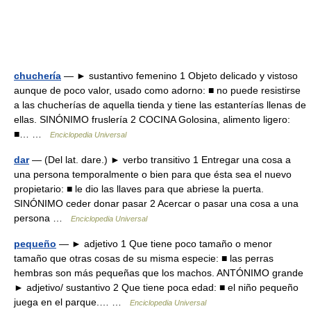
chuchería
— ► sustantivo femenino 1 Objeto delicado y vistoso
aunque de poco valor, usado como adorno: ■ no puede resistirse
a las chucherías de aquella tienda y tiene las estanterías llenas de
ellas. SINÓNIMO fruslería 2 COCINA Golosina, alimento ligero:
■… …
Enciclopedia Universal
dar
— (Del lat. dare.) ► verbo transitivo 1 Entregar una cosa a
una persona temporalmente o bien para que ésta sea el nuevo
propietario: ■ le dio las llaves para que abriese la puerta.
SINÓNIMO ceder donar pasar 2 Acercar o pasar una cosa a una
persona …
Enciclopedia Universal
pequeño
— ► adjetivo 1 Que tiene poco tamaño o menor
tamaño que otras cosas de su misma especie: ■ las perras
hembras son más pequeñas que los machos. ANTÓNIMO grande
► adjetivo/ sustantivo 2 Que tiene poca edad: ■ el niño pequeño
juega en el parque.… …
Enciclopedia Universal