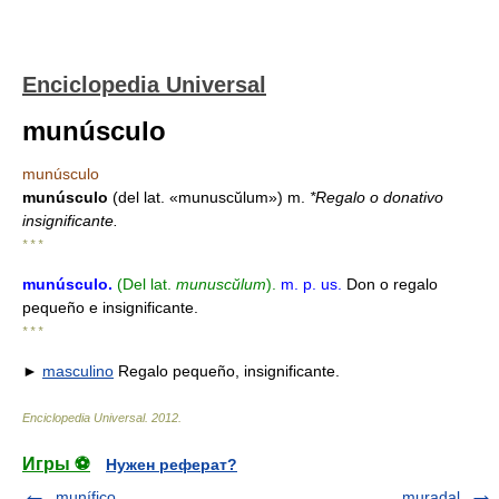
Enciclopedia Universal
munúsculo
munúsculo
munúsculo
(del lat. «munuscŭlum») m.
*Regalo o donativo
insignificante.
* * *
munúsculo
.
(Del lat.
munuscŭlum
).
m.
p. us.
Don o regalo
pequeño e insignificante.
* * *
►
masculino
Regalo pequeño, insignificante.
Enciclopedia Universal
.
2012
.
Игры ⚽
Нужен реферат?
munífico
muradal